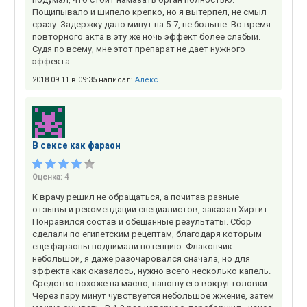
Пощипывало и шипело крепко, но я вытерпел, не смыл
сразу. Задержку дало минут на 5-7, не больше. Во время
повторного акта в эту же ночь эффект более слабый.
Судя по всему, мне этот препарат не дает нужного
эффекта.
2018.09.11 в 09:35 написал:
Алекс
В сексе как фараон
Оценка:
4
К врачу решил не обращаться, а почитав разные
отзывы и рекомендации специалистов, заказал Хиртит.
Понравился состав и обещанные результаты. Сбор
сделали по египетским рецептам, благодаря которым
еще фараоны поднимали потенцию. Флакончик
небольшой, я даже разочаровался сначала, но для
эффекта как оказалось, нужно всего несколько капель.
Средство похоже на масло, наношу его вокруг головки.
Через пару минут чувствуется небольшое жжение, затем