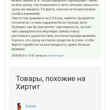
можно смывать. В 1-й раз наверное, переборщил - нанес
на всю длину, там покраснело и жгло сильнее; пришлось
сразу же смывать. По факту, сначала не почувствовал
особых изменений.
Уже потом, примерно на 2-3-й раз, заметно продлился
половой акт и сами ощущения были гораздо ярче.
Препарат как бы притупляет чувственность, за счет
чего замедляется и эякуляция. Сейчас я могу
растягивать удовольствие, не кончая прежде времени.
Хорошо, что сразу не списал средство в утиль: чтобы
Хиртит заработал на всю мощность, нужно больше
времени.
2018.09.01 в 12:47 написал:
somov egor
Товары, похожие на
Хиртит
Erotisin