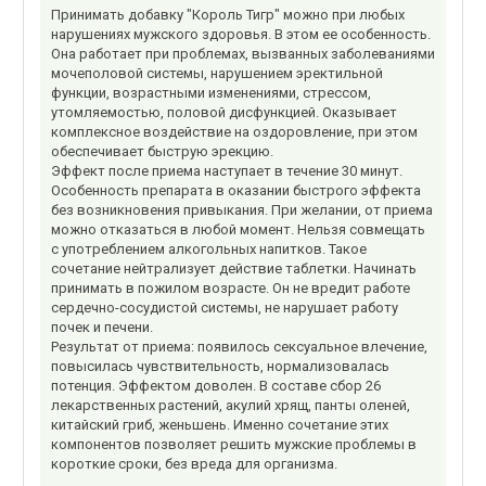
Принимать добавку "Король Тигр" можно при любых
нарушениях мужского здоровья. В этом ее особенность.
Она работает при проблемах, вызванных заболеваниями
мочеполовой системы, нарушением эректильной
функции, возрастными изменениями, стрессом,
утомляемостью, половой дисфункцией. Оказывает
комплексное воздействие на оздоровление, при этом
обеспечивает быструю эрекцию.
Эффект после приема наступает в течение 30 минут.
Особенность препарата в оказании быстрого эффекта
без возникновения привыкания. При желании, от приема
можно отказаться в любой момент. Нельзя совмещать
с употреблением алкогольных напитков. Такое
сочетание нейтрализует действие таблетки. Начинать
принимать в пожилом возрасте. Он не вредит работе
сердечно-сосудистой системы, не нарушает работу
почек и печени.
Результат от приема: появилось сексуальное влечение,
повысилась чувствительность, нормализовалась
потенция. Эффектом доволен. В составе сбор 26
лекарственных растений, акулий хрящ, панты оленей,
китайский гриб, женьшень. Именно сочетание этих
компонентов позволяет решить мужские проблемы в
короткие сроки, без вреда для организма.