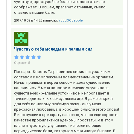
чувствую, простудой не болею и голова отлично
соображает. В общем, препарат отличный, смело
ставлю высший балл.
2017.10.09 в 14:23 написал:
voodOOpeople
Чувствую себя молодым и полным сил
Оценка:
5
Препарат Король Тигр привлек своим натуральным
составом и комплексным воздействием на организм.
Начал принимать перед сексом и дела существенно
наладились. У меня половое влечение улучшилось
существенно - желание устойчивое, не пропадает в
течение длительных сексуальных игр. Я даже открыл
для себя по-новому любимую жену - она у меня
прекрасная любовница, в хорошем смысле этого слова!
В инструкции к препарату написано, что он еще хорош в
качестве профилактики аденомы простаты. И в этом
плане я чувствую улучшение - исчезли ноющие
периодические боли, которые у меня иногда бывали. В