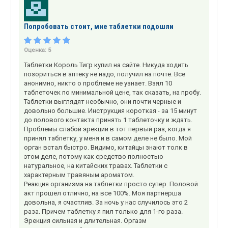
Попробовать стоит, мне таблетки подошли
Оценка:
5
Таблетки Король Тигр купил на сайте. Никуда ходить
позориться в аптеку не надо, получил на почте. Все
анонимно, никто о проблеме не узнает. Взял 10
таблеточек по минимальной цене, так сказать, на пробу.
Таблетки выглядят необычно, они почти черные и
довольно большие. Инструкция короткая - за 15 минут
до полового контакта принять 1 таблеточку и ждать.
Проблемы слабой эрекции в тот первый раз, когда я
принял таблетку, у меня и в самом деле не было. Мой
орган встал быстро. Видимо, китайцы знают толк в
этом деле, потому как средство полностью
натуральное, на китайских травах. Таблетки с
характерным травяным ароматом.
Реакция организма на таблетки просто супер. Половой
акт прошел отлично, на все 100%. Моя партнерша
довольна, я счастлив. За ночь у нас случилось это 2
раза. Причем таблетку я пил только для 1-го раза.
Эрекция сильная и длительная. Оргазм