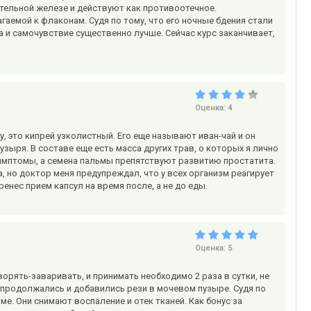
ательной железе и действуют как противоотечное.
агаемой к флаконам. Судя по тому, что его ночные бдения стали
ла и самочувствие существенно лучше. Сейчас курс заканчивает,
Оценка:
4
, это кипрей узколистный. Его еще называют иван-чай и он
зыря. В составе еще есть масса других трав, о которых я лично
симптомы, а семена пальмы препятствуют развитию простатита.
, но доктор меня предупреждал, что у всех организм реагирует
енес прием капсул на время после, а не до еды.
Оценка:
5
орять-заваривать, и принимать необходимо 2 раза в сутки, не
ет продолжались и добавились рези в мочевом пузыре. Судя по
е. Они снимают воспаление и отек тканей. Как бонус за