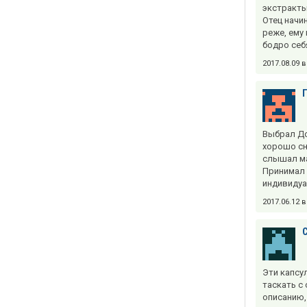
экстракты
Отец начин
реже, ему
бодро себ
2017.08.09 
Выбрал До
хорошо сн
слышал ма
Принимал 
индивидуа
2017.06.12 
Эти капсу
таскать с
описанию,