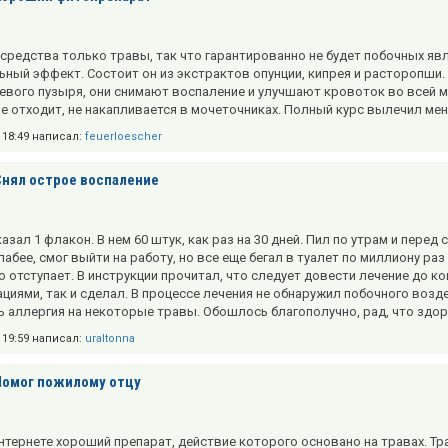
 средства только травы, так что гарантированно не будет побочных явл
ьный эффект. Состоит он из экстрактов опунции, кипрея и расторопши.
вого пузыря, они снимают воспаление и улучшают кровоток во всей моч
е отходит, не накапливается в мочеточниках. Полный курс вылечил мен
в 18:49 написал:
feuerloescher
Снял острое воспаление
азал 1 флакон. В нем 60 штук, как раз на 30 дней. Пил по утрам и перед
абее, смог выйти на работу, но все еще бегал в туалет по миллиону раз
о отступает. В инструкции прочитал, что следует довести лечение до ко
циями, так и сделал. В процессе лечения не обнаружил побочного воздей
ть аллергия на некоторые травы. Обошлось благополучно, рад, что здор
в 19:59 написал:
uraltonna
Помог пожилому отцу
нтернете хороший препарат, действие которого основано на травах. Тр