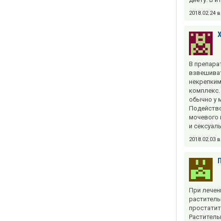
2018.02.24 
В препара
взвешиват
некрепким
комплекс.
обычно у 
Подейство
мочевого 
и сексуал
2018.02.03 
При лечен
раститель
простатит
Раститель