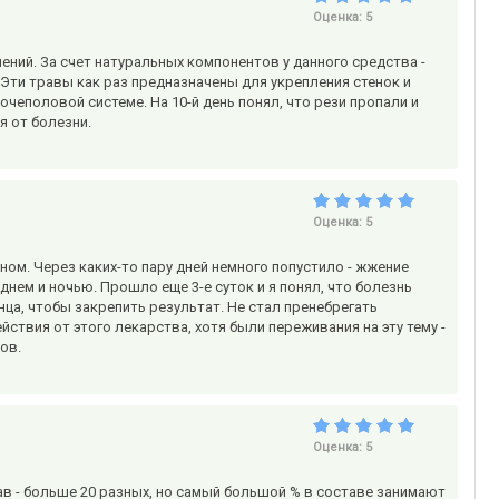
Оценка:
5
ений. За счет натуральных компонентов у данного средства -
 Эти травы как раз предназначены для укрепления стенок и
еполовой системе. На 10-й день понял, что рези пропали и
я от болезни.
Оценка:
5
 сном. Через каких-то пару дней немного попустило - жжение
 днем и ночью. Прошло еще 3-е суток и я понял, что болезнь
нца, чтобы закрепить результат. Не стал пренебрегать
ствия от этого лекарства, хотя были переживания на эту тему -
ов.
Оценка:
5
ав - больше 20 разных, но самый большой % в составе занимают