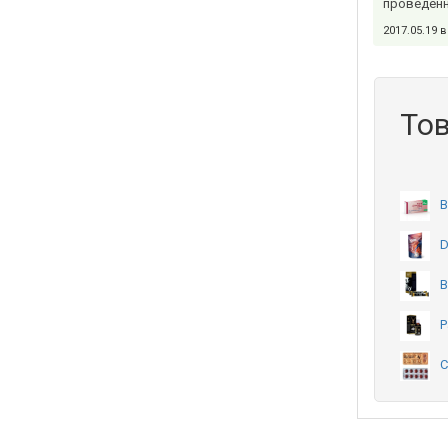
проведенн
2017.05.19 
Тов
В
D
В
P
С