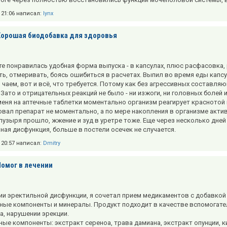
в 21:06 написал:
lynx
Хорошая биодобавка для здоровья
те понравилась удобная форма выпуска - в капсулах, плюс расфасовка, 
ь, отмеривать, боясь ошибиться в расчетах. Выпил во время еды капсу
 чаем, вот и всё, что требуется. Потому как без агрессивных составл
 Зато и отрицательных реакций не было - ни изжоги, ни головных болей 
меня на аптечные таблетки моментально организм реагирует красното
вал препарат не моментально, а по мере накопления в организме активн
пузыря прошло, жжение и зуд в уретре тоже. Еще через несколько дне
ьная дисфункция, больше в постели осечек не случается.
в 20:57 написал:
Dmitry
Помог в лечении
ии эректильной дисфункции, я сочетал прием медикаментов с добавкой 
ные компоненты и минералы. Продукт подходит в качестве вспомогате
а, нарушении эрекции.
ные компоненты: экстракт сереноа, трава дамиана, экстракт опунции, к