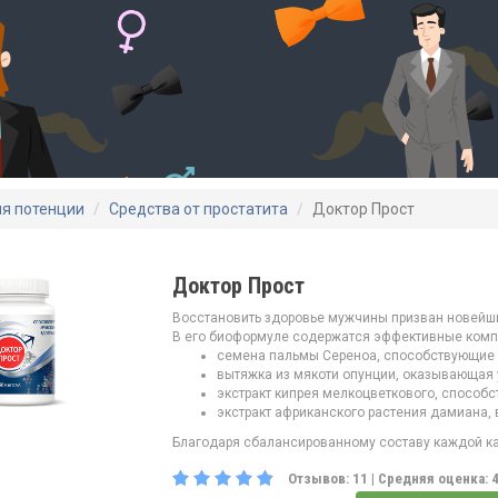
ля потенции
Средства от простатита
Доктор Прост
Доктор Прост
Восстановить здоровье мужчины призван новейши
В его биоформуле содержатся эффективные комп
семена пальмы Сереноа, способствующие 
вытяжка из мякоти опунции, оказывающая
экстракт кипрея мелкоцветкового, способ
экстракт африканского растения дамиана,
Благодаря сбалансированному составу каждой ка
Отзывов:
11
| Средняя оценка: