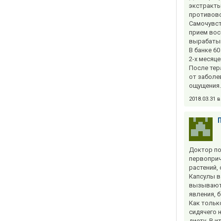
экстракты
противов
Самочувст
прием вос
вырабатыв
В банке 60
2-х месяц
После тер
от заболе
ощущения.
2018.03.31 
Доктор по
первоприч
растений,
Капсулы в
вызывают.
явления, 
Как тольк
сидячего 
диету. В 