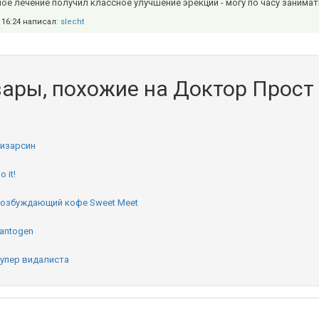
ое лечение получил классное улучшение эрекции - могу по часу занима
в 16:24 написал:
slecht
ары, похожие на Доктор Прост
изарсин
o it!
озбуждающий кофе Sweet Meet
antogen
упер видалиста