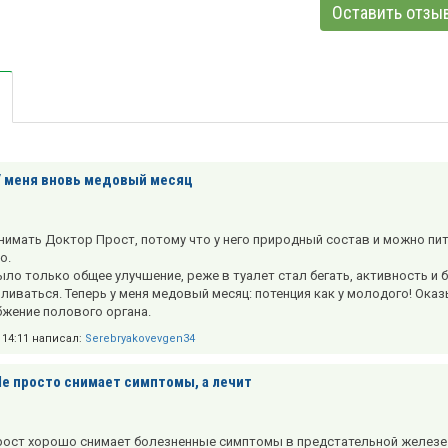
Оставить отзы
У меня вновь медовый месяц
нимать Доктор Прост, потому что у него природный состав и можно пить
о.
ыло только общее улучшение, реже в туалет стал бегать, активность и 
ливаться. Теперь у меня медовый месяц: потенция как у молодого! Оказ
жение полового органа.
в 14:11 написал:
Serebryakovevgen34
Не просто снимает симптомы, а лечит
ост хорошо снимает болезненные симптомы в предстательной железе. 