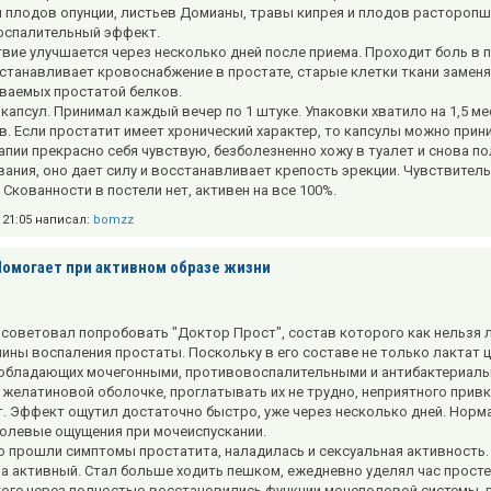
 плодов опунции, листьев Домианы, травы кипрея и плодов расторопш
оспалительный эффект.
вие улучшается через несколько дней после приема. Проходит боль в 
станавливает кровоснабжение в простате, старые клетки ткани заме
аемых простатой белков.
 капсул. Принимал каждый вечер по 1 штуке. Упаковки хватило на 1,5 ме
ев. Если простатит имеет хронический характер, то капсулы можно прин
апии прекрасно себя чувствую, безболезненно хожу в туалет и снова п
вания, оно дает силу и восстанавливает крепость эрекции. Чувствите
 Скованности в постели нет, активен на все 100%.
в 21:05 написал:
bomzz
Помогает при активном образе жизни
советовал попробовать "Доктор Прост", состав которого как нельзя л
ины воспаления простаты. Поскольку в его составе не только лактат ц
 обладающих мочегонными, противовоспалительными и антибактериал
 желатиновой оболочке, проглатывать их не трудно, неприятного привку
 Эффект ощутил достаточно быстро, уже через несколько дней. Норм
болевые ощущения при мочеиспускании.
о прошли симптомы простатита, наладилась и сексуальная активность.
на активный. Стал больше ходить пешком, ежедневно уделял час прос
итоге через полностью восстановились функции мочеполовой системы, 