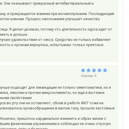
и. Они оказывают прекрасный антибактериальный и
паху, и прекращается жжение при мочеиспускании. Последующий
няются новыми. Процесс омоложения улучшает качество
сяца. Я делал дозаказ, потому что длительность курса идет от
имать и дольше.
олучаю удовольствие от секса. Средство не только избавляет
льность к органам вернулась, испытываю только приятные
Оценка:
5
учше подходит для ликвидации не только симптоматики, но и
инка, ликопин и прочие микроэлементы, но еще и вытяжки
ьными свойствами.
са во рту они не оставляют, сбоев в работе ЖКТ тоже не
ализовалось кровообращение в малом тазу, прошли застойные
 Конечно, пришлось кардинально изменить и образ жизни с
тейшим физическим упражнениям и соблюдал не очень строгую
вернулись силы и бодрость.