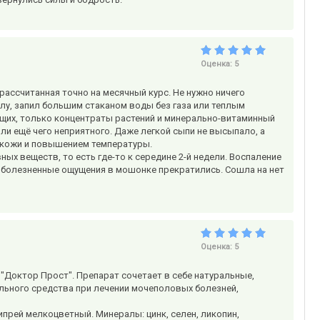
Оценка:
5
рассчитанная точно на месячный курс. Не нужно ничего
лу, запил большим стаканом воды без газа или теплым
яющих, только концентраты растений и минерально-витаминный
или ещё чего неприятного. Даже легкой сыпи не высыпало, а
й кожи и повышением температуры.
ых веществ, то есть где-то к середине 2-й недели. Воспаление
й болезненные ощущения в мошонке прекратились. Сошла на нет
Оценка:
5
"Доктор Прост". Препарат сочетает в себе натуральные,
льного средства при лечении мочеполовых болезней,
ипрей мелкоцветный. Минералы: цинк, селен, ликопин,