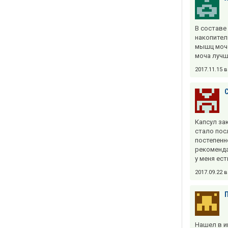
В составе
накопител
мышц моче
моча лучш
2017.11.15 
Капсул зак
стало посл
постепенн
рекоменда
у меня ес
2017.09.22 
Нашел в и