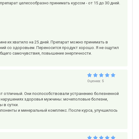
репарат целесообразно принимать курсом - от 15 до 30 дней.
 мне их хватило на 25 дней. Препарат можно принимать в
ний со здоровьем. Переносится продукт хорошо. Я не ощутил
бщего самочувствия, повышение энергичности.
Оценка:
5
ат отличный. Они поспособствовали устранению болезненной
х нарушениях здоровья мужчины: мочеполовые болезни,
ы в сутки.
мпоненты и минеральный комплекс. После курса, улучшилось