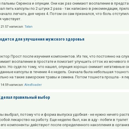
 пальмы Сереноа и опунции. Они как раз снимают воспаление в предст
ал пить капсулы по 2 штуки 2 раза - так написано в рекомендации, прил
 начало легчать дня через 4. Потом он сам признался, что боль отступи
я чувствует.
в 21:57 написал:
Tatan
Годится для улучшения мужского здоровья
ктор Прост после изучения компонентов. Из тех, что постоянно на слуху
имает воспаление в простате и помогает улучшить отток из мочевого пу
ло. Но судя по тому, что нашел, опунция хорошо снимает негативные 
данные капсулы в течение 4-х недель. Сначала была небольшая тошнота
льно на такие заморские травы и семена. Потом тошнота прошла - я пер
в 14:59 написал:
AlexRoader
Сделал правильный выбор
лы выбрал, потому что и форма выпуска удобная - не нужно ничего раств
 собой лекарство на работу. Еще неделю был, как в аду - побеги в туал
 его компоненты действуют после определенного накопления в организм