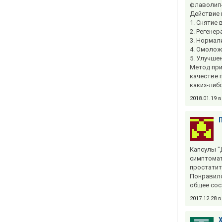
флаволигн
Действие 
1. Снятие
2. Регене
3. Нормал
4. Омолож
5. Улучше
Метод прие
качестве 
каких-либ
2018.01.19 
Капсулы "
симптомат
простатит,
Понравило
общее сос
2017.12.28 