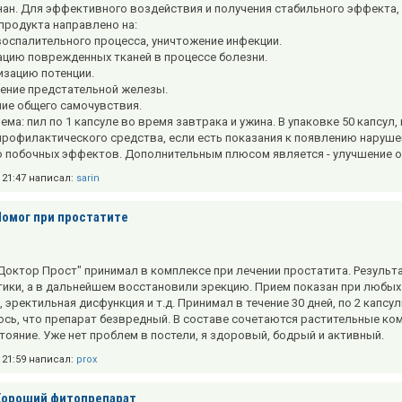
ан. Для эффективного воздействия и получения стабильного эффекта, п
продукта направлено на:
 воспалительного процесса, уничтожение инфекции.
рацию поврежденных тканей в процессе болезни.
изацию потенции.
ение предстательной железы.
ние общего самочувствия.
ма: пил по 1 капсуле во время завтрака и ужина. В упаковке 50 капсул,
профилактического средства, если есть показания к появлению наруше
о побочных эффектов. Дополнительным плюсом является - улучшение о
в 21:47 написал:
sarin
Помог при простатите
Доктор Прост" принимал в комплексе при лечении простатита. Результ
ики, а в дальнейшем восстановили эрекцию. Прием показан при любы
 эректильная дисфункция и т.д. Принимал в течение 30 дней, по 2 капсул
сь, что препарат безвредный. В составе сочетаются растительные ко
тояние. Уже нет проблем в постели, я здоровый, бодрый и активный.
в 21:59 написал:
prox
Хороший фитопрепарат